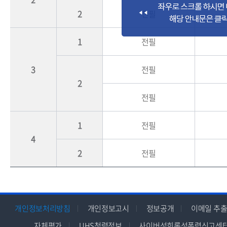
2
전필
1
전필
3
전필
2
전필
1
전필
4
2
전필
개인정보처리방침
개인정보고시
정보공개
이메일 추출
자체평가
UHS청렴정보
사이버성희롱성폭력신고센