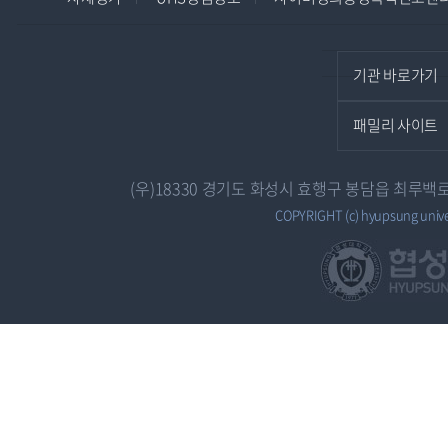
기관 바로가기
패밀리 사이트
(우)18330 경기도 화성시 효행구 봉담읍 최루백로 7
COPYRIGHT (c) hyupsung univers