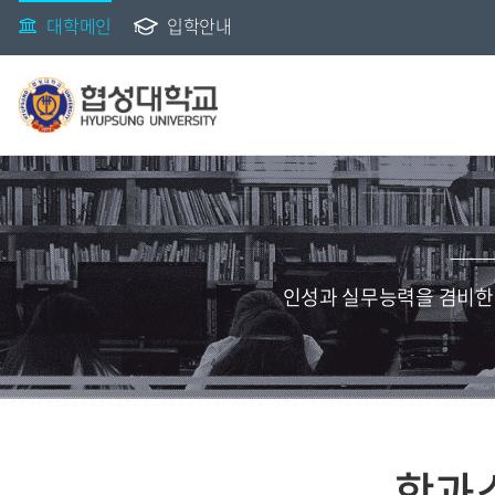
대학메인
입학안내
인성과 실무능력을 겸비한
학과