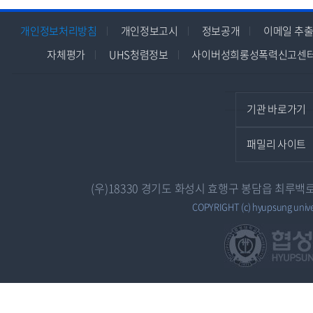
개인정보처리방침
개인정보고시
정보공개
이메일 추출
자체평가
UHS청렴정보
사이버성희롱성폭력신고센
기관 바로가기
패밀리 사이트
(우)18330 경기도 화성시 효행구 봉담읍 최루백로 7
COPYRIGHT (c) hyupsung univers