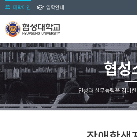
대학메인
입학안내
협성
인성과 실무능력을 겸비한
장애학생