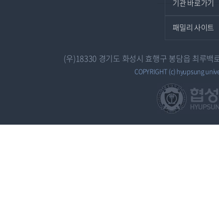
기관 바로가기
패밀리 사이트
(우)18330 경기도 화성시 효행구 봉담읍 최루백로 7
COPYRIGHT (c) hyupsung univers