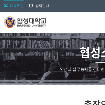
대학메인
입학안내
협성
인성과 실무능력을 겸비한
총장