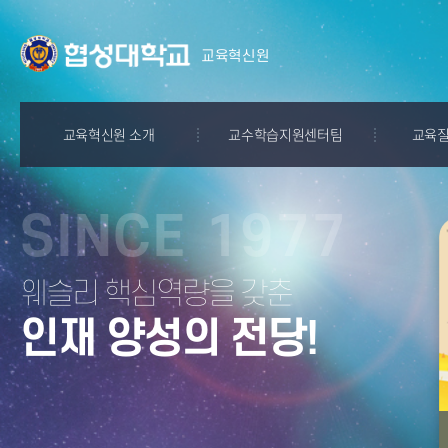
교육혁신원
교육혁신원 소개
교수학습지원센터팀
교육
인사말
교수자 지원
교육과
프로그램체계
학습자 지원
교육수
웨슬리 핵심역량을 갖춘
실시
학업미성취학생 관리
e-learning
인재 양성의 전당!
시스템
핵심역
창융매직메이커스
조직도
수업평
공지사항