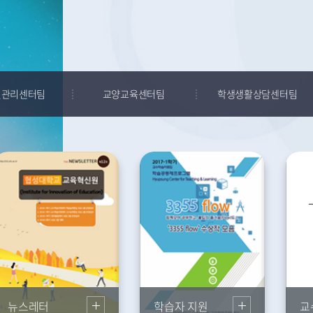
질관리센터팀
교양교육센터팀
학생생활상담센터팀
정 인증제도
교양교육센터
상담
요자만족도
심리검사
 및 환류
프로그램
량 진단 실시
학생생활연구
및 분석
가·CQI환류
뉴스레터
학습자 지원
교
체계