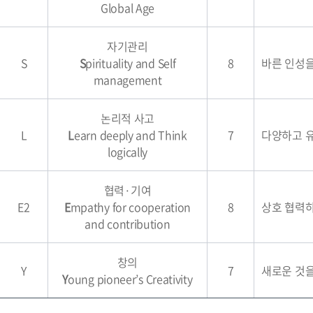
Global Age
자기관리
S
S
pirituality and Self
8
바른 인성을
management
논리적 사고
L
L
earn deeply and Think
7
다양하고 유
logically
협력·기여
E2
E
mpathy for cooperation
8
상호 협력
and contribution
창의
Y
7
새로운 것을
Y
oung pioneer’s Creativity