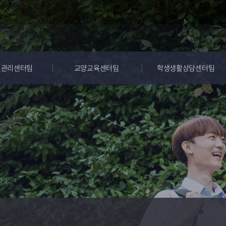
질관리센터팀
교양교육센터팀
학생생활상담센터팀
정 인증제도
교양교육센터
상담
요자만족도
심리검사
 및 환류
프로그램
량 진단 실시
학생생활연구
및 분석
가·CQI환류
체계