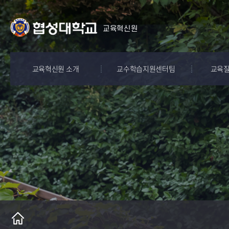
교육혁신원
교육혁신원 소개
교수학습지원센터팀
교육
인사말
교수자 지원
교육과
프로그램체계
학습자 지원
교육수
실시
학업미성취학생 관리
e-learning
시스템
핵심역
창융매직메이커스
조직도
수업평
공지사항