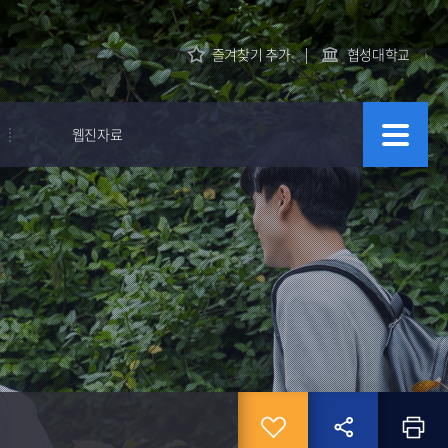
즐겨찾기 추가
협성대학교
웹진자료
뉴스레터
학습자 지원
교수자 지원
학생생활연구