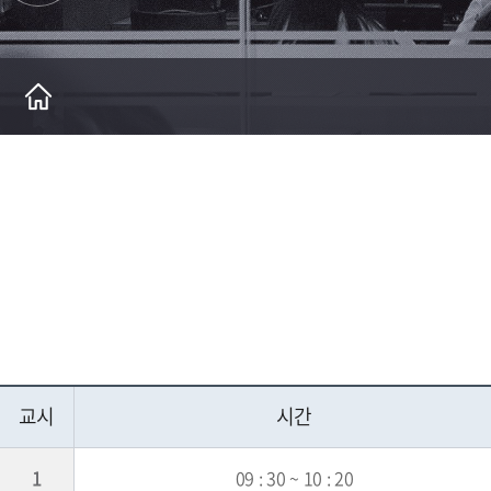
총장약력
수시모집
인문사회과학대학
교육과정
학생생활상담
협성소식
자체평가
교육방침
장학제도
산업안전보건학
웨슬리신학대
창융 비교과,학생역량,e-
총장동정
편입학모집
경영대학
수강신청
성희롱성폭력상담
입찰/채용공고
대학평의원회
협성 VISOIN 2026
사회복지대학
포트폴리오
역대 총장소개
입학사정관
이공대학
특별학점 인정
인권상담
UHS포토뉴스
등록금심의위원회
교육대학원
창융취창업지원
입시도우미
예술대학
학점교류
병무
생명윤리위원회
산업안전보건학
학생활동 지도 및 재정비
학교정보
자율전공학부
교직
운영관리지침
미래창의융합대학
강의시간 안내
계약학과
교학과/교수연구실 안내
생성형 AI활용 가이드라인
교시
시간
1
09 : 30 ~ 10 : 20