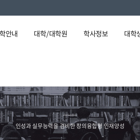
학안내
대학/대학원
학사정보
대학
원
의발자취
전공
기관
정보공시
커뮤니티
협성상징
특수대학원
융복합교육과정
복지문화
대학규정
대학기구
UHS 
인성과 실무능력을 겸비한 창의융합형 인재양성
일반부전공
교육혁신원
대학정보공시
교훈/교가
웨슬리신학대학원
성서고고학박물관
대학규정
조직도
언론속의협