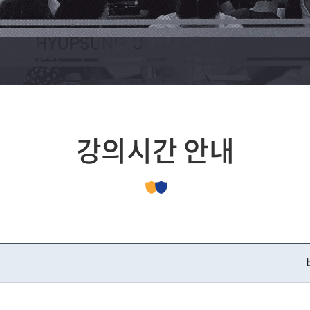
과(계약학과)
학원
일반복수전공
도서관
심볼마크/로고
사회복지대학원
생활관안내
총장직속기관
협성 WEBZ
원
융복합 트랙
대외교류팀
마스코트
교육대학원
통학버스 안내
대학본부
자기설계전공
IPP센터
식단표
부속기관
취창업지원팀
과(계약학과)
마이크로디그리
부설기관
(대학일자리센터)
부설연구소
장애학생지원센터
산학협력단
예비군대대
강의시간 안내
일학습병행공동훈
규정
대학혁신지원사업