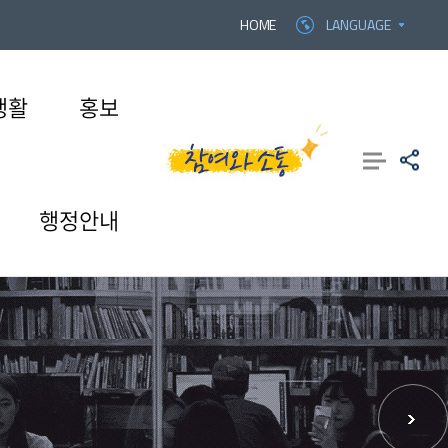
HOME
LANGUAGE
생활
홍보
행정안내
홍보
학적
IT서비스
예결산공고
학교법인
계약학과
연구/산학협력/평생교육
발전기금
UHS FAQ
적립금 운용현황
캠퍼스안내
성
전과
온라인서비스
학교법인삼일학원
이사장 인사말
산학협력단
학교법인삼일학원
캠퍼스맵