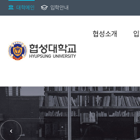
대학메인
입학안내
협성소개
입
Introduce hyupsung university
Introduce hyupsung university
Introduce hyupsung university
Introduce hyupsung university
Introduce hyupsung university
Introduce hyupsung university
Introduce hyupsung university
e총장실
대학입학
학부
수업정보
학생활동
통합공지
공개
이념과비전
등록,장학,경력개발
정책정보
교육수요자 만족도
일반대학
대학원
협성
총장인사말
정시모집
웨슬리대학
학사일정
학생자치회
행사안내
정보공개제도안내
창학이념
등록금납부
개인정보 내부관리지침
대학원
일반대학원