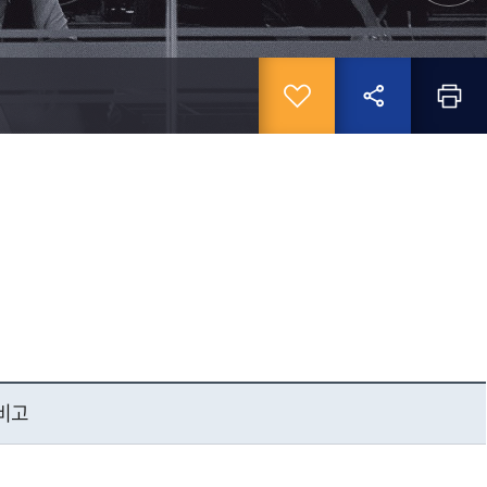
INE
휴학
전자출결(헤이영캠퍼스)
협성대학교
법인
평생교육원
협성대학교
교내홈페이지
복학
WiFi이용방법
산학협력단
법인이사회
교내전화번호
자퇴및재입학
인터넷증명발급
기부금 모금
학교오시는길
졸업
UHS원격지원
청렴정보
Microsoft 365
련센터
단
비고