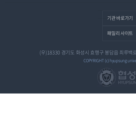
기관 바로가기
패밀리 사이트
(우)18330 경기도 화성시 효행구 봉담읍 최루백로 7
COPYRIGHT (c) hyupsung univers