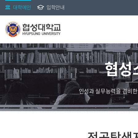
대학메인
입학안내
협성
인성과 실무능력을 겸비한
전공탐색