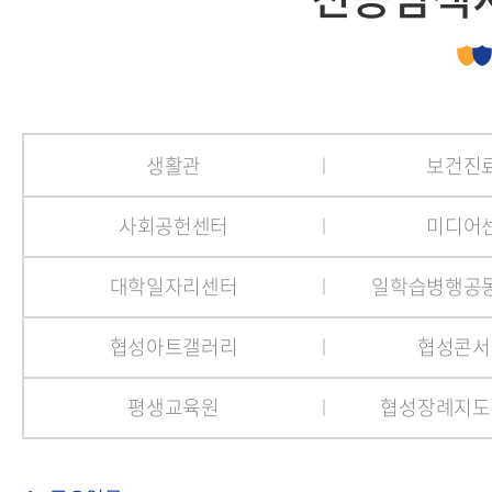
생활관
보건진
사회공헌센터
미디어
대학일자리센터
일학습병행공
협성아트갤러리
협성콘서
평생교육원
협성장례지도