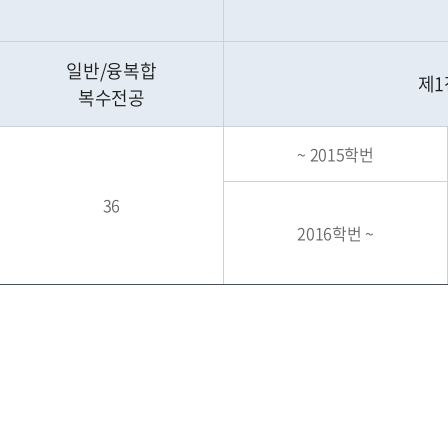
일반/융복합
제1
복수전공
~ 2015학번
36
2016학번 ~