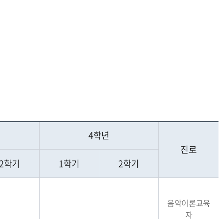
4학년
진로
2학기
1학기
2학기
음악이론교육
자