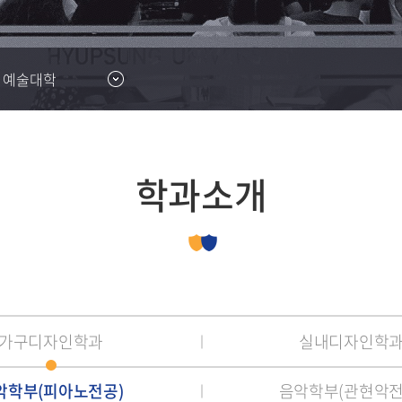
과(계약학과)
학원
일반복수전공
도서관
심볼마크/로고
사회복지대학원
생활관안내
총장직속기관
협성 WEBZ
원
융복합 트랙
대외교류팀
마스코트
교육대학원
통학버스 안내
대학본부
자기설계전공
IPP센터
식단표
부속기관
예술대학
취창업지원팀
과(계약학과)
마이크로디그리
부설기관
(대학일자리센터)
부설연구소
장애학생지원센터
산학협력단
예비군대대
학과소개
일학습병행공동훈
규정
대학혁신지원사업
가구디자인학과
실내디자인학
악학부(피아노전공)
음악학부(관현악전