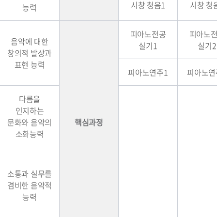
시창 청음1
시창 청
능력
피아노전공
피아노
음악에 대한
실기1
실기2
창의적 발상과
표현 능력
피아노연주1
피아노연
다름을
인지하는
문화와 음악의
핵심과정
소화능력
소통과 실무를
겸비한 음악적
능력