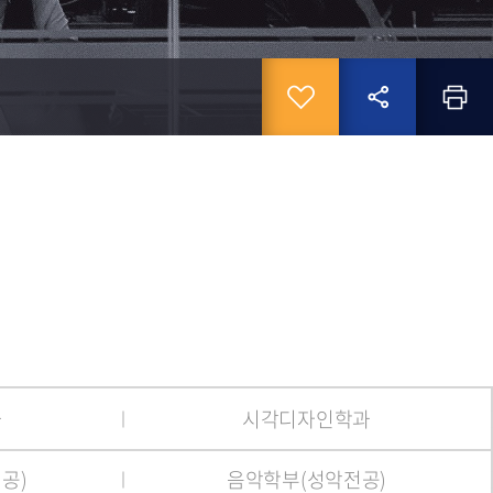
INE
휴학
전자출결(헤이영캠퍼스)
협성대학교
법인
평생교육원
협성대학교
교내홈페이지
복학
WiFi이용방법
산학협력단
법인이사회
교내전화번호
자퇴및재입학
인터넷증명발급
기부금 모금
학교오시는길
졸업
UHS원격지원
청렴정보
Microsoft 365
련센터
단
과
시각디자인학과
공)
음악학부(성악전공)