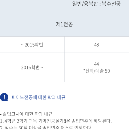
일반/융복합 : 복수전공
제1전공
~ 2015학번
48
44
2016학번 ~
*신학/예술 50
피아노전공에 대한 학과 내규
• 졸업고사에 대한 학과 내규
1. 4학년 2학기 과목 기악전공실기8은 졸업연주에 해당된다.
2. 점수는 60점 이상을 졸업연주 패스로 인정한다.