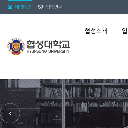
대학메인
입학안내
협성소개
입
Introduce hyupsung university
Introduce hyupsung university
Introduce hyupsung university
Introduce hyupsung university
Introduce hyupsung university
Introduce hyupsung university
Introduce hyupsung university
e총장실
대학입학
학부
수업정보
학생활동
통합공지
공개
이념과비전
등록,장학,경력개발
정책정보
교육수요자 만족도
일반대학
대학원
협성
총장인사말
정시모집
웨슬리대학
학사일정
학생자치회
행사안내
정보공개제도안내
창학이념
등록금납부
개인정보 내부관리지침
대학원
일반대학원