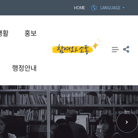
HOME
LANGUAGE
생활
홍보
행정안내
홍보
학적
IT서비스
예결산공고
학교법인
계약학과
연구/산학협력/평생교육
발전기금
UHS FAQ
적립금 운용현황
캠퍼스안내
성
전과
온라인서비스
학교법인삼일학원
이사장 인사말
산학협력단
학교법인삼일학원
캠퍼스맵