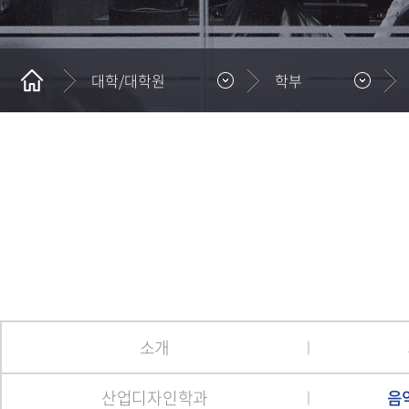
총장약력
수시모집
인문사회과학대학
교육과정
학생생활상담
협성소식
자체평가
교육방침
장학제도
산업안전보건학
웨슬리신학대
창융 비교과,학생역량,e-
총장동정
편입학모집
경영대학
수강신청
성희롱성폭력상담
입찰/채용공고
대학평의원회
협성 VISOIN 2026
사회복지대학
포트폴리오
역대 총장소개
입학사정관
이공대학
특별학점 인정
인권상담
UHS포토뉴스
등록금심의위원회
교육대학원
창융취창업지원
대학/대학원
학부
입시도우미
예술대학
학점교류
병무
생명윤리위원회
산업안전보건학
학생활동 지도 및 재정비
학교정보
자율전공학부
교직
운영관리지침
미래창의융합대학
강의시간 안내
계약학과
교학과/교수연구실 안내
생성형 AI활용 가이드라인
소개
산업디자인학과
음