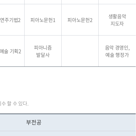
생활음악
연주기법2
피아노문헌1
피아노문헌2
지도자
피아니즘
음악 경영인,
예술 기획2
발달사
예술 행정가
수 할 수 있다.
부전공