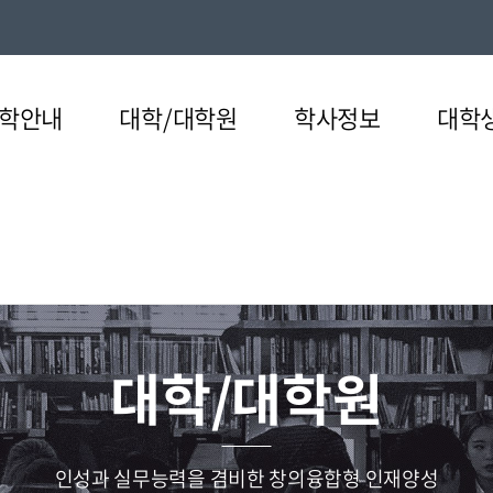
학안내
대학/대학원
학사정보
대학
대학/대학원
원
의발자취
전공
기관
정보공시
커뮤니티
협성상징
특수대학원
융복합교육과정
복지문화
대학규정
대학기구
UHS 
인성과 실무능력을 겸비한 창의융합형 인재양성
일반부전공
교육혁신원
대학정보공시
교훈/교가
웨슬리신학대학원
성서고고학박물관
대학규정
조직도
언론속의협