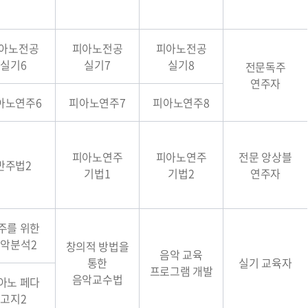
아노전공
피아노전공
피아노전공
실기6
실기7
실기8
전문독주
연주자
아노연주6
피아노연주7
피아노연주8
피아노연주
피아노연주
전문 앙상블
반주법2
기법1
기법2
연주자
주를 위한
악분석2
창의적 방법을
음악 교육
통한
실기 교육자
프로그램 개발
음악교수법
아노 페다
고지2