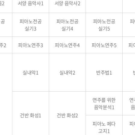
음2
서양 음악사1
서양 음악사2
전공
피아노전공
피아노전공
피아노전공
피
실기3
실기4
실기5
주2
피아노연주3
피아노연주4
피아노연주5
피
실내악1
실내악2
반주법1
연주를 위한
연
음악분석1
음
건반 화성1
건반 화성2
피아노 페다
피
고지1