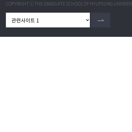
COPYRIGHT ⓒ THE GRADUATE SCHOOL OF HYUPSUNG UNIVERSIT