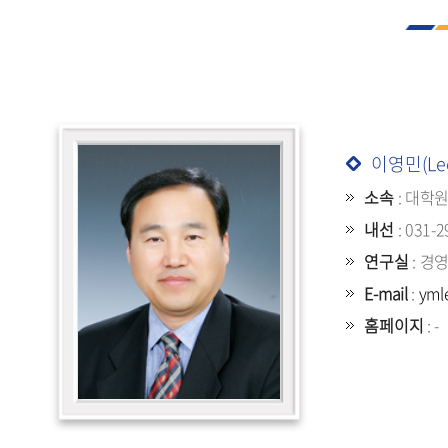
이영민(Lee
소속
: 대학
내선
: 031-2
연구실
: 경
E-mail
:
yml
홈페이지
: -