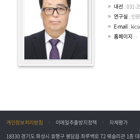
내선
: 031-2
연구실
: 인
E-mail
:
kic
홈페이지
: -
개인정보처리방침
이메일추출방지정책
자체평가
18330 경기도 화성시 효행구 봉담읍 최루백로 72 웨슬리관 1층 대학원 교학팀