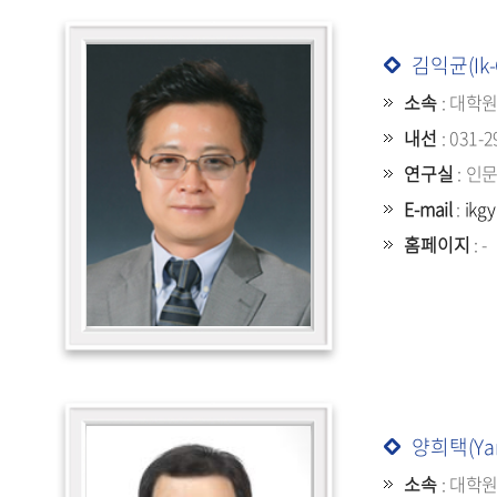
김익균(Ik-
소속
: 대학
내선
: 031-2
연구실
: 인
E-mail
:
ikg
홈페이지
: -
양희택(Yan
소속
: 대학