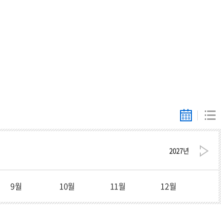
세액공제 및
훈련비 환급
(계약학과)
앨
리
범
스
형
트
형
2027
년
9월
10월
11월
12월