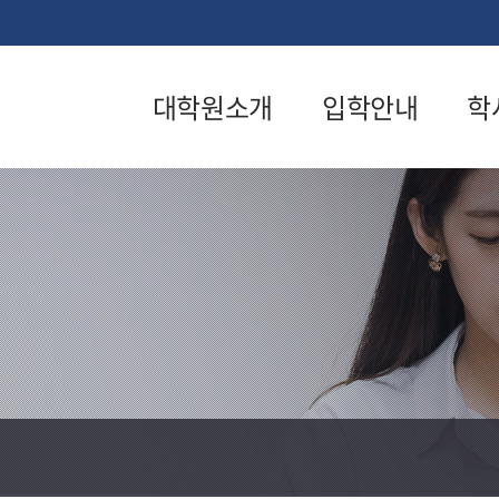
대학원소개
입학안내
학
대학원장인사말
일반학과입
교
학안내
교육목적
학
계약학과입
연혁
수
학안내
요람
논
산업안전보
건학과입학
학칙·시행세칙
자
안내
내
교학팀
입학공지사
장
조직도
항
생