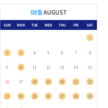
08월
AUGUST
SUN
MON
TUE
WED
THU
FRI
SAT
1
2
3
4
5
6
7
8
9
10
11
12
13
14
15
16
17
18
19
20
21
22
23
24
25
26
27
28
29