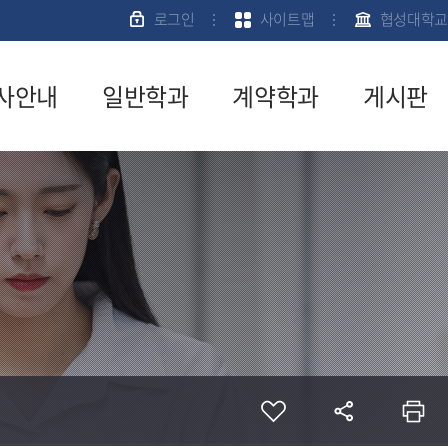
로그인
사이트맵
협성대학교
사안내
일반학과
계약학과
게시판
육과정
신학과
입학안내
공지사항
사일정
사회복지학
전공소개
서식자료
과
실
강신청
계약학과게
경영학과
시판
질문게시
문안내
판
계약학과FA
격시험안
Q
전공교수소
학금안내
개
활관안내