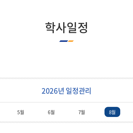
학생회
입학상담실
교내전화번호
합격자발표
학사일정
찾아오시는길
2026년 일정관리
5월
6월
7월
8월