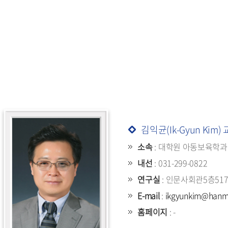
김익균(Ik-Gyun Kim)
소속
: 대학원 아동보육학과
내선
: 031-299-0822
연구실
: 인문사회관5층51
E-mail
:
ikgyunkim@hanma
홈페이지
: -