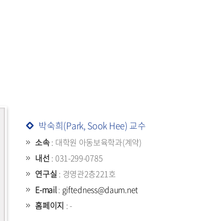
세액공제 및
훈련비 환급
(계약학과)
박숙희(Park, Sook Hee) 교수
소속
: 대학원 아동보육학과(계약)
내선
: 031-299-0785
연구실
: 경영관2층221호
E-mail
:
giftedness@daum.net
홈페이지
: -