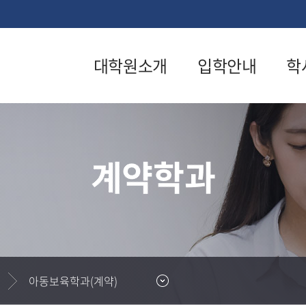
대학원소개
입학안내
학
대학원장인사말
일반학과입
교
학안내
교육목적
학
계약학과
계약학과입
연혁
수
학안내
요람
논
산업안전보
건학과입학
학칙·시행세칙
자
안내
내
교학팀
입학공지사
장
아동보육학과(계약)
조직도
항
생