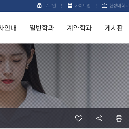
로그인
사이트맵
협성대학교
사안내
일반학과
계약학과
게시판
육과정
신학과
입학안내
공지사항
사일정
사회복지학
전공소개
서식자료
과
실
강신청
계약학과게
경영학과
시판
질문게시
문안내
판
계약학과FA
격시험안
Q
전공교수소
학금안내
개
활관안내