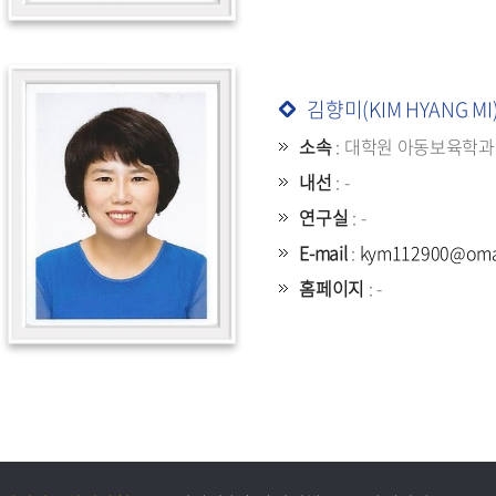
김향미(KIM HYANG MI
소속
: 대학원 아동보육학과
내선
: -
연구실
: -
E-mail
:
kym112900@omail
홈페이지
: -