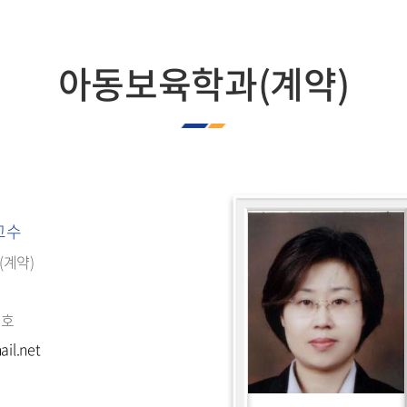
학생회
입학상담실
교내전화번호
합격자발표
아동보육학과(계약)
찾아오시는길
 교수
(계약)
7호
il.net