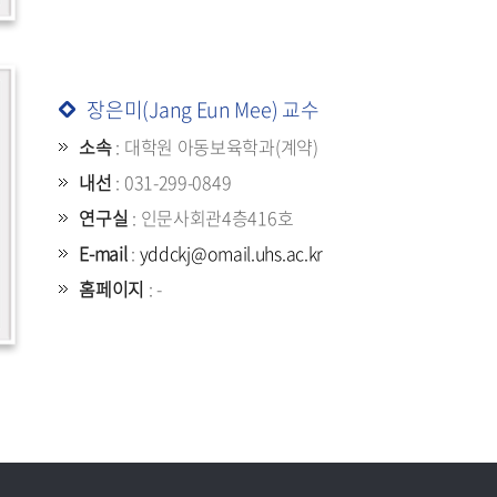
장은미(Jang Eun Mee) 교수
소속
: 대학원 아동보육학과(계약)
내선
: 031-299-0849
연구실
: 인문사회관4층416호
E-mail
:
yddckj@omail.uhs.ac.kr
홈페이지
: -