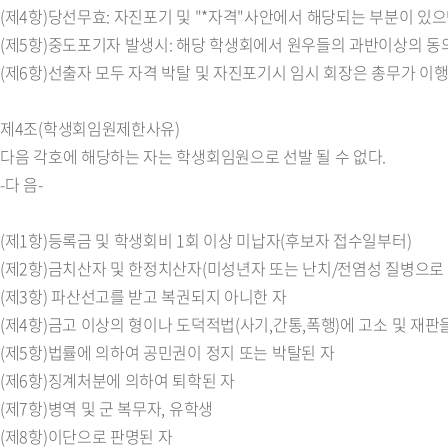
(제4항)당선무효: 자진포기 및 "*자격"사안에서 해당되는 부분이 있으
(제5항)중도포기자 발생시: 해당 학생회에서 원우들의 과반이상의 동
(제6항)선출자 모두 자격 박탈 및 자진포기시 임시 회장은 총무가 이행
제4조(학생회임원제한사유)
다음 각호에 해당하는 자는 학생회임원으로 선발 될 수 없다.
-다 음-
(제1항)등록금 및 학생회비 1회 이상 미납자(후보자 접수일부터)
(제2항)금치산자 및 한정치산자(미성년자 또는 난치/전염성 질병으로
(제3항) 파산선고를 받고 복권되지 아니한 자
(제4항)금고 이상의 형이나 도덕적법(사기,간통,폭행)에 고소 및 재판
(제5항)법률에 의하여 공민권이 정지 또는 박탈된 자
(제6항)징계처분에 의하여 퇴학된 자
(제7항)병역 및 군 복무자, 유학생
(제8항)이단으로 판명된 자