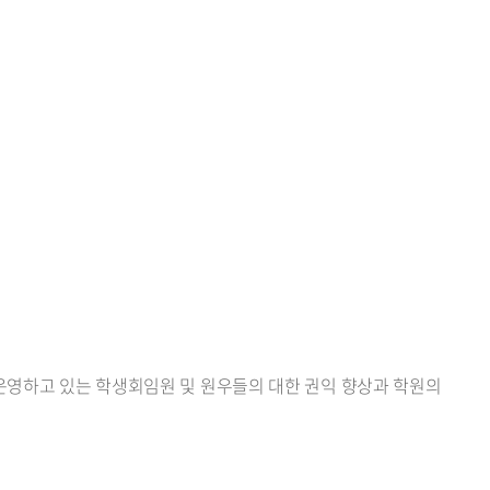
세액공제 및
훈련비 환급
(계약학과)
 운영하고 있는 학생회임원 및 원우들의 대한 권익 향상과 학원의