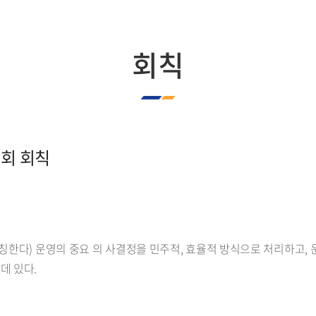
학생회
입학상담실
교내전화번호
합격자발표
회칙
찾아오시는길
생회 회칙
 칭한다) 운영의 중요 의 사결정을 민주적, 효율적 방식으로 처리하고,
데 있다.