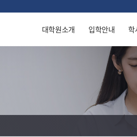
대학원소개
입학안내
학
대학원장인사말
일반학과입
교
학안내
교육목적
학
계약학과입
연혁
수
학안내
요람
논
산업안전보
건학과입학
학칙·시행세칙
자
안내
내
교학팀
입학공지사
장
조직도
항
생