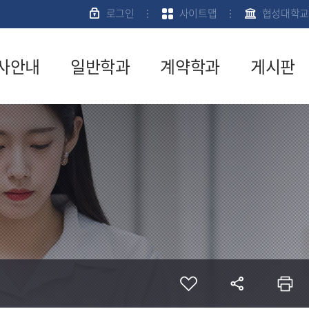
로그인
사이트맵
협성대학교
사안내
일반학과
계약학과
게시판
육과정
신학과
입학안내
공지사항
사일정
사회복지학
전공소개
서식자료
과
실
강신청
계약학과게
경영학과
시판
질문게시
문안내
판
계약학과FA
격시험안
Q
전공교수소
학금안내
개
활관안내