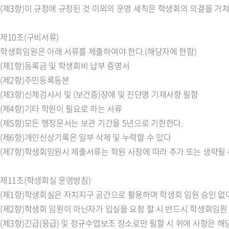
(제3항)이 규정에 규정된 것 이외의 운영 세칙은 학생회의 의결을 거쳐
제10조(구비서류)
학생회임원은 아래 서류를 제출하여야 한다.(해당자에 한함)
(제1항)등록금 및 학생회비 납부 증명서
(제2항)주민등록등본
(제3항)신체검사서 및 (보건증)장애 및 진단명 기재사항 필함
(제4항)기타 학원이 필요로 하는 서류
(제5항)모든 행정문서는 보관 기간을 5년으로 기한한다.
(제6항)개인신상기록은 일부 삭제 및 누락할 수 있다
(제7항)학생회임원시 제출서류는 학원 사정에 따라 추가 또는 생략될 
제11조(학생회실 운영방침)
(제1항)학생회실은 자치지구 공간으로 활용하며 학생회 임원 승인 없이
(제2항)학생회 임원이 아닌자가 입실을 요청 할 시 반드시 학생회임원 동
(제3항)긴급(응급) 및 정규수업보조 장소로만 필할 시 위에 사항은 해