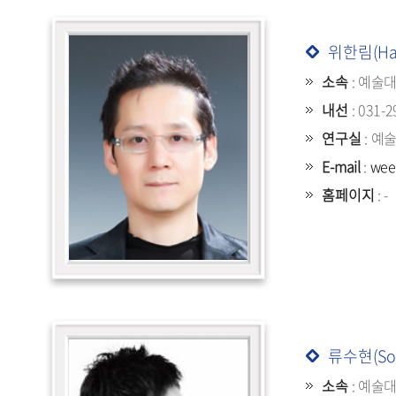
위한림(Han
소속
: 예술
내선
: 031-2
연구실
: 예
E-mail
:
wee
홈페이지
: -
류수현(Soo
소속
: 예술