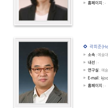
홈페이지
: -
곽희준(He
소속
: 예술
내선
: -
연구실
: 예
E-mail
:
kjo
홈페이지
: -