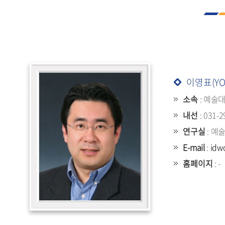
이영표(YOU
소속
: 예술
내선
: 031-2
연구실
: 예
E-mail
:
idw
홈페이지
: -