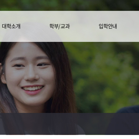
대학소개
학부/교과
입학안내
장인사말
실내디자인학과
입학안내
학개요
산업디자인학과
육목표
시각디자인학과
혁
가구디자인학과
수소개
음악학부
(피아노전공)
생회소개
음악학부
아오시는길
(관현악전공)