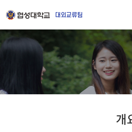
대외교류팀
개