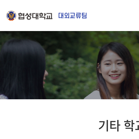
대외교류팀
기타 학