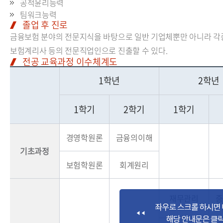
공적윤리능력
팀워크능력
졸업 후 진로
금융보험 분야의 전문지식을 바탕으로 일반 기업체뿐만 아니라 각종 
보험계리사 등의 전문직업인으로 진출할 수 있다.
전공 교육과정 이수체계도
1학년
2학년
1학기
2학기
1학기
경영학원론
금융의이해
기초과정
보험학원론
회계원리
재무관리
증