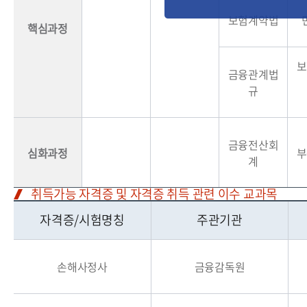
보험계약법
핵심과정
보
금융관계법
규
금융전산회
심화과정
부
계
취득가능 자격증 및 자격증 취득 관련 이수 교과목
자격증/시험명칭
주관기관
손해사정사
금융감독원