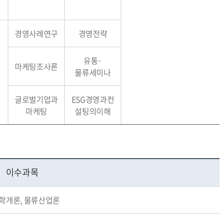
경영사례연구
경영전략
유통·
마케팅조사론
물류세미나
글로벌기업과
ESG경영과컨
마케팅
설팅의이해
이수과목
학개론, 물류산업론