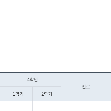
4학년
진로
1학기
2학기