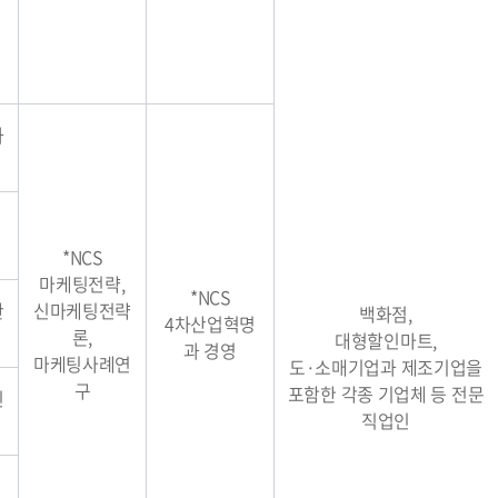
과
*NCS
마케팅전략,
*NCS
산
신마케팅전략
백화점,
4차산업혁명
론,
대형할인마트,
과 경영
마케팅사례연
도·소매기업과 제조기업을
구
포함한 각종 기업체 등 전문
진
직업인