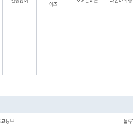
전공영어
소매관리론
패션마케팅
이즈
토교통부
물류