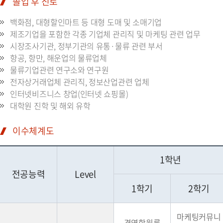
졸업 후 진로
백화점, 대형할인마트 등 대형 도매 및 소매기업
제조기업을 포함한 각종 기업체 관리직 및 마케팅 관련 업무
시장조사기관, 정부기관의 유통·물류 관련 부서
항공, 항만, 해운업의 물류업체
물류기업관련 연구소와 연구원
전자상거래업체 관리직, 정보산업관련 업체
인터넷비즈니스 창업(인터넷 쇼핑몰)
대학원 진학 및 해외 유학
이수체계도
1학년
전공능력
Level
1학기
2학기
마케팅커뮤니
경영학원론