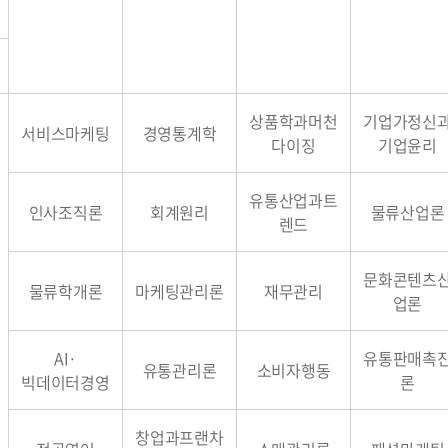
상품학과머천
기업가정신
서비스마케팅
경영통계학
다이징
기업윤리
유통산업과트
인사조직론
회계원리
물류산업론
렌드
문화콘텐츠
물류학개론
마케팅관리론
재무관리
업론
AI·
유통판매촉
유통관리론
소비자행동
빅데이터경영
론
창업과프랜차