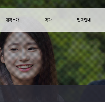
대학소개
학과
입학안내
학장인사말
경영학과
입학안내
대학개요
글로벌통상문화학
과
교육목표
미디어영상광고학
연혁
과
교수소개
세무회계학과
찾아오시는길
금융보험학과
호텔관광경영학과