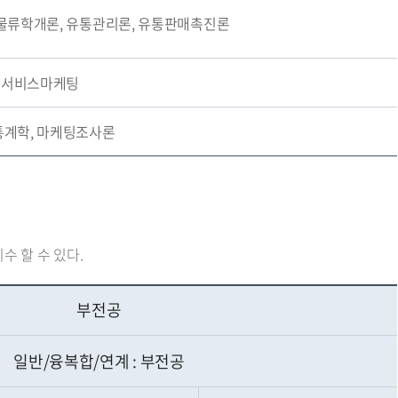
 물류학개론, 유통관리론, 유통판매촉진론
서비스마케팅
계학, 마케팅조사론
수 할 수 있다.
부전공
일반/융복합/연계 : 부전공