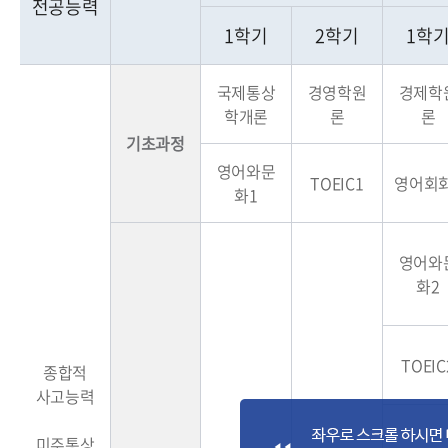
전공능력
1학기
2학기
1학
국제통상
경영학원
경제학
학개론
론
론
기초과정
영어와문
TOEIC1
영어회
화1
영어와
화2
TOEIC
종합적
사고능력
미주통상