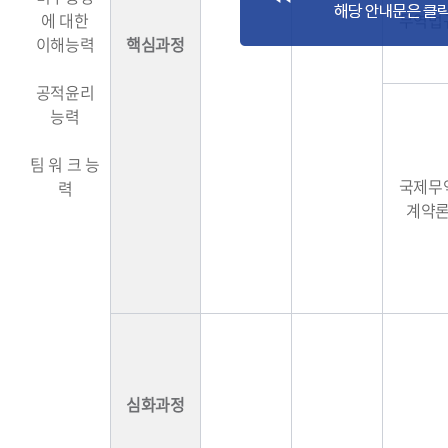
에 대한
무역법
이해능력
핵심과정
공적윤리
능력
팀 워 크 능
국제무
력
계약
심화과정