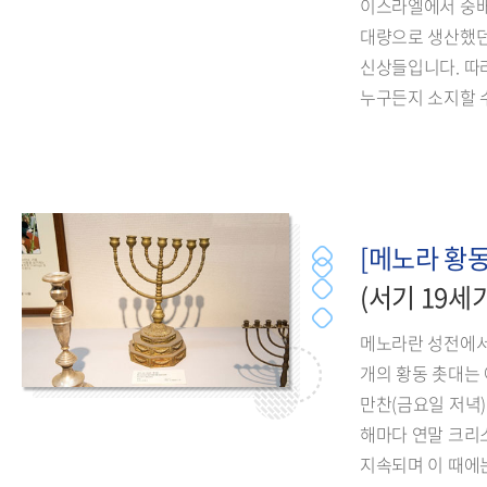
이스라엘에서 숭배
대량으로 생산했던
신상들입니다. 따
누구든지 소지할 
[메노라 황동
(서기 19세
메노라란 성전에서
개의 황동 촛대는
만찬(금요일 저녁)
해마다 연말 크리
지속되며 이 때에