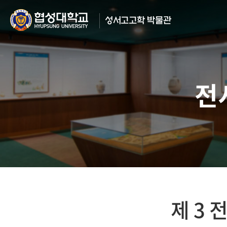
성서고고학
박물관
전
제 3 