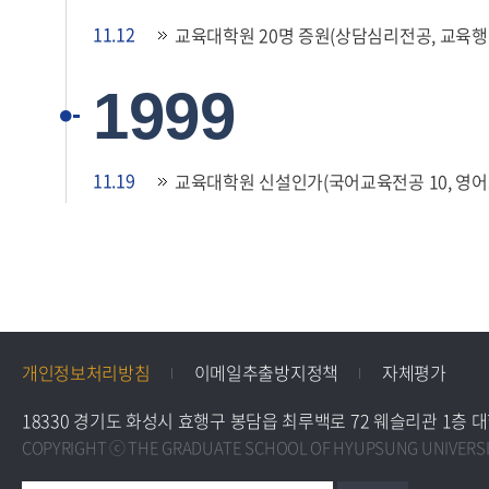
11.12
교육대학원 20명 증원(상담심리전공, 교육행
1999
11.19
교육대학원 신설인가(국어교육전공 10, 영어교
개인정보처리방침
이메일추출방지정책
자체평가
18330 경기도 화성시 효행구 봉담읍 최루백로 72 웨슬리관 1층 대학원 교학팀 
COPYRIGHT ⓒ THE GRADUATE SCHOOL OF HYUPSUNG UNIVERSIT