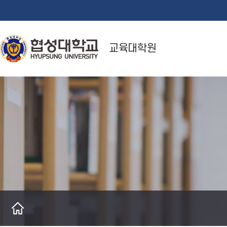
교육대학원