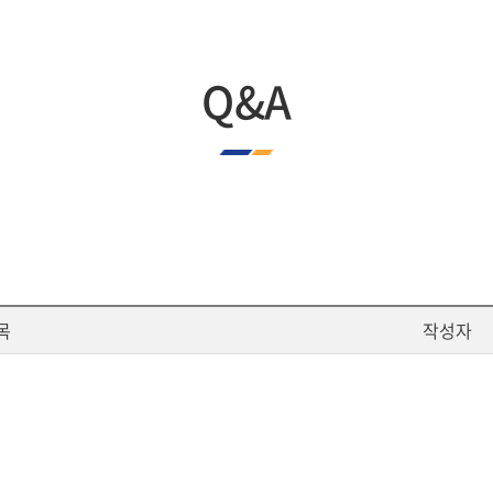
기구표
교내전화번호
Q&A
찾아오시는길
목
작성자