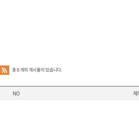
총
0
개의 게시물이 있습니다.
NO
제