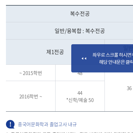
복수전공
일반/융복합 : 복수전공
일반
제1전공
융복합복
~ 2015학번
48
36
44
2016학번 ~
*신학/예술 50
중국어문화학과 졸업고사 내규