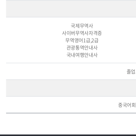
국제무역사
사이버무역사자격증
무역영어1급,2급
관광통역안내사
국내여행안내사
졸업
중국어회