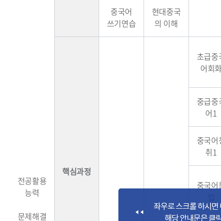
중국어
현대중국
쓰기연습
의 이해
초급중
어회
중급중
어1
중국어
취1
핵심과정
전공활용
중국어
능력
법
문제해결