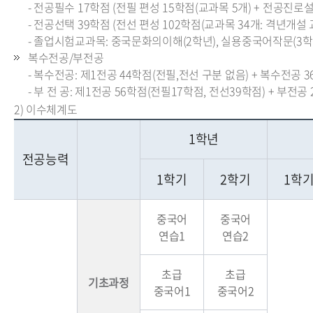
- 전공필수 17학점 (전필 편성 15학점(교과목 5개) + 전공진로설계
- 전공선택 39학점 (전선 편성 102학점(교과목 34개: 격년개설 
- 졸업시험교과목: 중국문화의이해(2학년), 실용중국어작문(3학년
복수전공/부전공
- 복수전공: 제1전공 44학점(전필,전선 구분 없음) + 복수전공 
- 부 전 공: 제1전공 56학점(전필17학점, 전선39학점) + 부전공
2) 이수체계도
1학년
전공능력
1학기
2학기
1학
중국어
중국어
연습1
연습2
초급
초급
기초과정
중국어1
중국어2