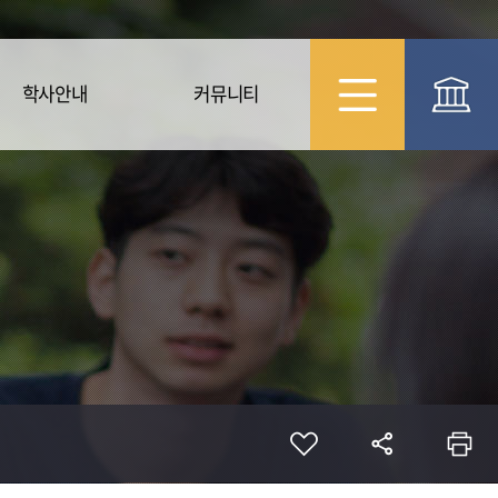
학사안내
커뮤니티
학사일정
공지사항
장학제도
자료실
사진첩
Q&A
FAQ
학과게시판