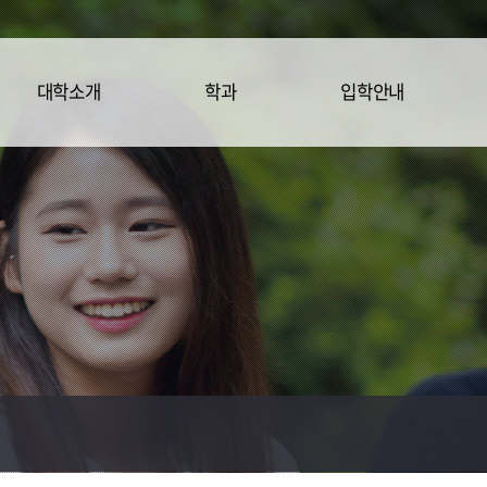
대학소개
학과
입학안내
학장인사말
문예창작학과
입학안내
대학개요
사회복지학과
교육목표
아동보육학과
연혁
도시행정학과
교수소개
중국어문화학
과
찾아오시는길