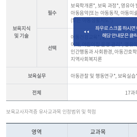
보육학개론*, 보육 과정*, 영유아 
필수
아동음악(또는 아동동작, 아동미술
(또는 아동생활지도*)
보육지식
및 기술
아동건강교육*, 영유아 사회정서지
이해, 어린이집 운영 관리*, 영유
선택
인간행동과 사회환경, 아동간호학,
지역사회복지론
보육실무
아동관찰 및 행동연구*, 보육실습
전체
17과
보육교사자격증 유사교과목 인정범위 및 학점
영역
교과목