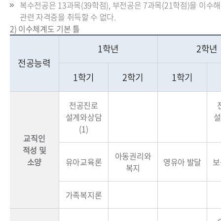
복수전공은 13과목(39학점), 부전공은 7과목(21학점)을 이수
관련 자격증을 취득할 수 없다.
2) 이수체계도 기본 틀
1학년
2학년
전공능력
1학기
2학기
1학기
전공진로
설계와상담
설
(1)
교직인
적성 및
아동권리와
소양
유아교육론
영유아 발달
보
복지
가족복지론