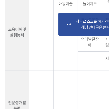
아동미술
놀이지도
특수교육학
정
개론
교육이해및
실행능력
언어발달장
자
애
럼
지
전문성개발
능력