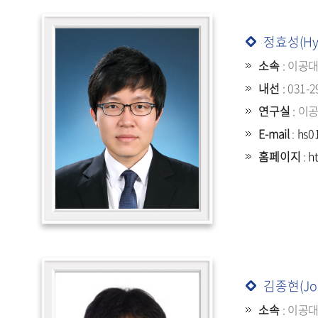
정효성(Hyo
소속
: 이공
내선
: 031-2
연구실
: 이
E-mail
:
hs0
홈페이지
:
h
김종현(Jon
소속
: 이공