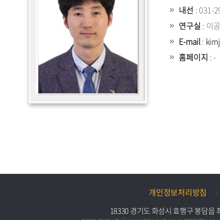
내선
: 031-2
연구실
: 이
E-mail
:
kim
홈페이지
: -
개인정보처리방침
18330 경기도 화성시 효행구 봉담읍 최루백로