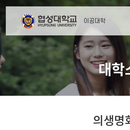
이공대학
대학
의생명