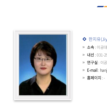
한지유(Jiy
소속
: 이공
내선
: 031-2
연구실
: 이
E-mail
:
han
홈페이지
: -