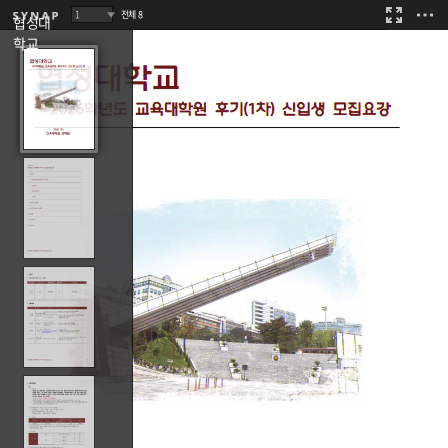
8
협성대
학교