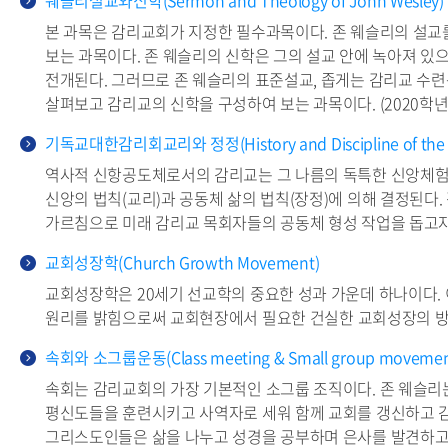
웨슬리설교와신학(Sermon and Theology of John Wesley)
본 과목은 감리교회가 지정한 필수과목이다. 존 웨슬리의 설교
보는 과목이다. 존 웨슬리의 신학은 그의 설교 안에 녹아져 
전개된다. 그러므로 존 웨슬리의 표준설교, 좁게는 감리교 수
살펴보고 감리교의 신학을 구성하여 보는 과목이다. (2020학
기독교대한감리회교리와 정정(History and Discipline of the K
역사적 신항공도체로서의 감리교는 그 나름의 독특한 신앙체험
신앙의 법칙(교리)과 공동체 삶의 법칙(장정)에 의해 결정된다
가르침으로 미래 감리교 목회자들의 공동체 형성 작업을 돕고자
교회성장학(Church Growth Movement)
교회성장학은 20세기 선교학의 중요한 성과 가운데 하나이다.
원리를 밝힘으로써 교회현장에서 필요한 건실한 교회성장의 방법
속회와 소그룹운동(Class meeting & Small group movemen
속회는 감리교회의 가장 기본적인 소그룹 조직이다. 존 웨슬리는
평신도들을 훈련시키고 사역자로 세워 함께 교회를 갱신하고 
그리스도인들은 삶을 나누고 성경을 공부하며 은사를 발견하고 