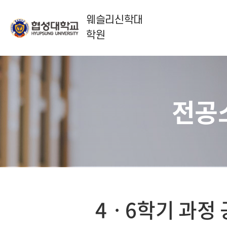
웨슬리신학대
학원
전공
4ㆍ6학기 과정 