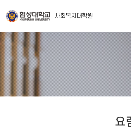
사회복지대학원
요