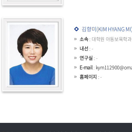
김향미(KIM HYANG MI
소속
: 대학원 아동보육학과
내선
: -
연구실
: -
E-mail
:
kym112900@omail
홈페이지
: -