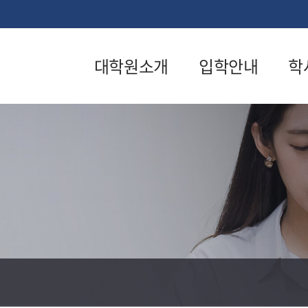
대학원소개
입학안내
학
대학원장인사말
일반학과입
교
학안내
교육목적
학
계약학과입
연혁
수
학안내
요람
논
산업안전보
건학과입학
학칙·시행세칙
자
안내
내
교학팀
입학공지사
장
조직도
항
생