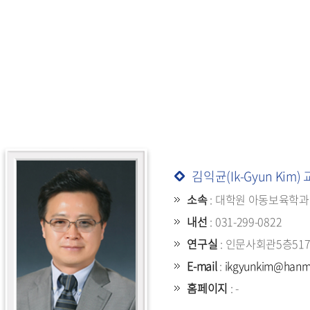
김익균(Ik-Gyun Kim)
소속
: 대학원 아동보육학과
내선
: 031-299-0822
연구실
: 인문사회관5층51
E-mail
:
ikgyunkim@hanma
홈페이지
: -