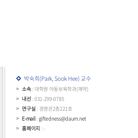
세액공제 및
훈련비 환급
(계약학과)
박숙희(Park, Sook Hee) 교수
소속
: 대학원 아동보육학과(계약)
내선
: 031-299-0785
연구실
: 경영관2층221호
E-mail
:
giftedness@daum.net
홈페이지
: -