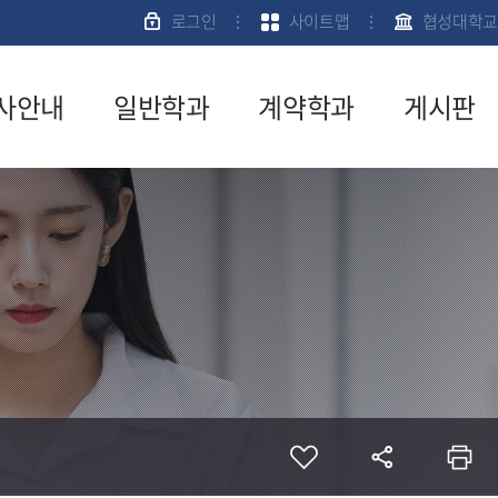
로그인
사이트맵
협성대학교
사안내
일반학과
계약학과
게시판
육과정
신학과
입학안내
공지사항
사일정
사회복지학
전공소개
서식자료
과
실
강신청
계약학과게
경영학과
시판
질문게시
문안내
판
계약학과FA
격시험안
Q
전공교수소
학금안내
개
활관안내