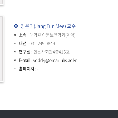
장은미(Jang Eun Mee) 교수
소속
: 대학원 아동보육학과(계약)
내선
: 031-299-0849
연구실
: 인문사회관4층416호
E-mail
:
yddckj@omail.uhs.ac.kr
홈페이지
: -