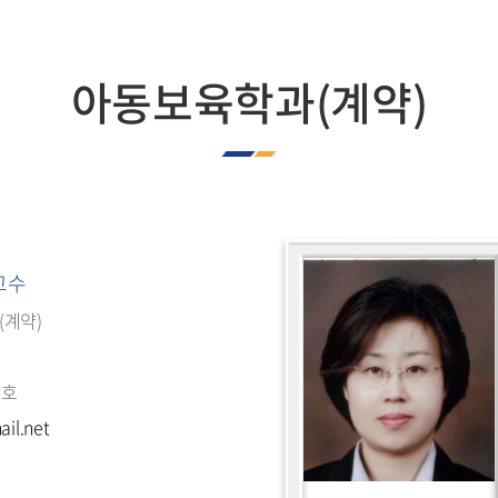
학생회
입학상담실
교내전화번호
합격자발표
아동보육학과(계약)
찾아오시는길
 교수
(계약)
7호
il.net