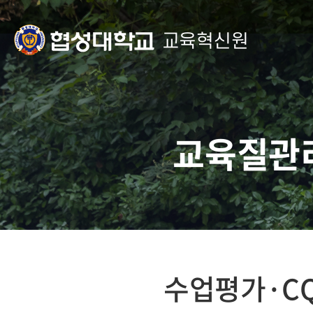
교육혁신원
교육질관
수업평가·CQ