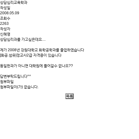
상담심리교육학과
작성일
2008.05.09
조회수
2263
작성자
신혜영
상담심리과를 가고싶은데요....
제가 2008년 강원대학교 화학공학과를 졸업하였습니다
[화공.섬유]정교사2급 자격증이 있습니다
동일한과가 아니면 대학원에 들어갈수 없나요??
답변부탁드립니다^^
첨부파일
첨부파일이(가) 없습니다.